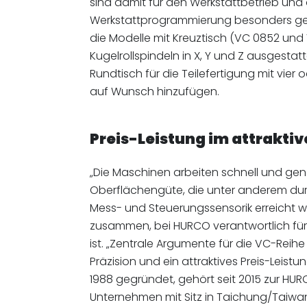
sind damit für den Werkstattbetrieb und 
Werkstattprogrammierung besonders ge
die Modelle mit Kreuztisch (VC 0852 und
Kugelrollspindeln in X, Y und Z ausgestat
Rundtisch für die Teilefertigung mit vier 
auf Wunsch hinzufügen.
Preis-Leistung im attraktiv
„Die Maschinen arbeiten schnell und gen
Oberflächengüte, die unter anderem du
Mess- und Steuerungssensorik erreicht wi
zusammen, bei HURCO verantwortlich für
ist. „Zentrale Argumente für die VC-Reihe
Präzision und ein attraktives Preis-Leistu
1988 gegründet, gehört seit 2015 zur H
Unternehmen mit Sitz in Taichung/Taiwan