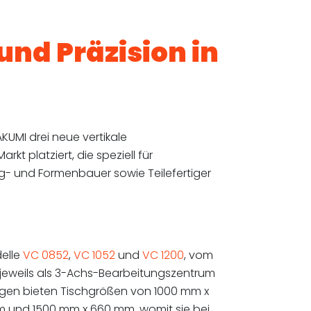
nd Präzision in
KUMI drei neue vertikale
kt platziert, die speziell für
g- und Formenbauer sowie Teilefertiger
delle
VC 0852
,
VC 1052
und
VC 1200
, vom
 jeweils als 3-Achs-Bearbeitungszentrum
gen bieten Tischgrößen von 1000 mm x
 und 1500 mm x 660 mm, womit sie bei