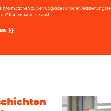
e Informationen zu den Upgrades unserer Bearbeitungsze
ren? Kontaktieren Sie uns!
len
schichten