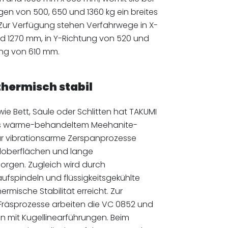
en von 500, 650 und 1360 kg ein breites
Zur Verfügung stehen Verfahrwege in X-
nd 1270 mm, in Y-Richtung von 520 und
ng von 610 mm.
hermisch stabil
ie Bett, Säule oder Schlitten hat TAKUMI
 wärme-behandeltem Meehanite-
für vibrationsarme Zerspanprozesse
loberflächen und lange
orgen. Zugleich wird durch
fspindeln und flüssigkeitsgekühlte
ermische Stabilität erreicht. Zur
räsprozesse arbeiten die VC 0852 und
en mit Kugellinearführungen. Beim