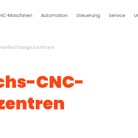
NC-Maschinen
Automation
Steuerung
Service
U
earbeitungszentren
Achs-CNC-
zentren