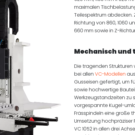
maximalen Tischbelastung
Teilespektrum abdecken. 
Richtung von 860, 1060 u
660 mm sowie in Z-Richtu
Mechanisch und t
Die tragenden Strukturen w
bei allen
VC-Modellen
aus
Gusseisen gefertigt, um 
sowie hochwertige Bautei
Werkzeugstandzeiten zu s
vorgespannte Kugel-umlau
Frässpindeln eine große th
Umsetzung hochpräziser F
VC 1052 in allen drei Achs