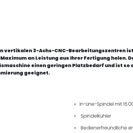
an vertikalen 3-Achs-CNC-Bearbeitungszentren ist
s Maximum an Leistung aus Ihrer Fertigung holen. D
maschine einen geringen Platzbedarf und ist so o
mmierung geeignet.
In-Line-Spindel mit 15.
Spindelkühler
Bedienerfreundliche e