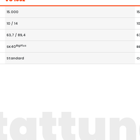
15.000
1
10 / 14
10
63,7 / 89,4
6
BigPlus
SK40
B
Standard
O
tattu