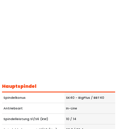
Hauptspindel
Spindelkonus
SK40 - BigPlus / BBT40
Antriebsart
In-Line
Spindelleistung S1/S6 (kW)
10 / 14