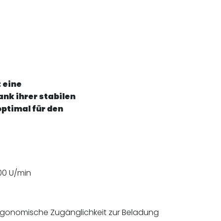
 eine
ank ihrer stabilen
ptimal für den
000 U/min
rgonomische Zugänglichkeit zur Beladung