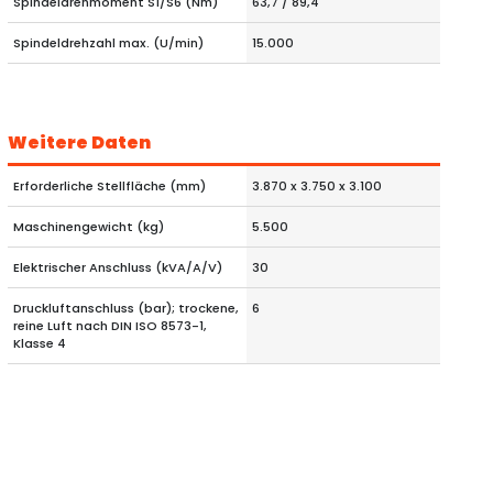
Spindeldrehmoment S1/S6 (Nm)
63,7 / 89,4
Spindeldrehzahl max. (U/min)
15.000
Weitere Daten
Erforderliche Stellfläche (mm)
3.870 x 3.750 x 3.100
Maschinengewicht (kg)
5.500
Elektrischer Anschluss (kVA/A/V)
30
Druckluftanschluss (bar); trockene,
6
reine Luft nach DIN ISO 8573-1,
Klasse 4