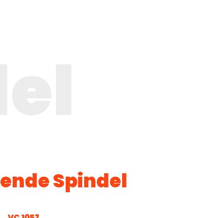
el
sende Spindel
VC 1052