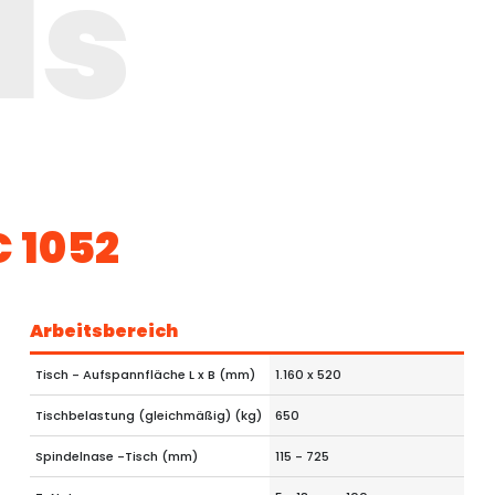
ls
C 1052
Arbeitsbereich
Tisch - Aufspannfläche L x B (mm)
1.160 x 520
Tischbelastung (gleichmäßig) (kg)
650
Spindelnase -Tisch (mm)
115 - 725