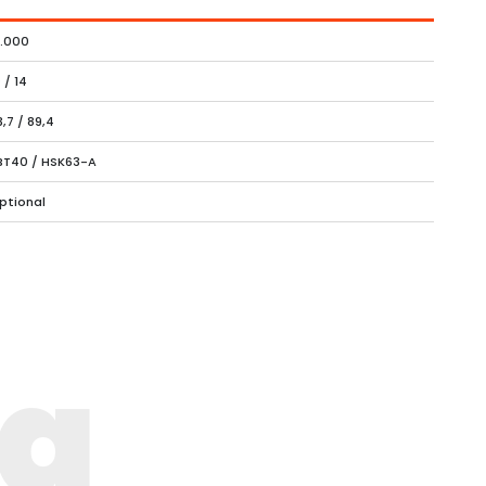
5.000
 / 14
3,7 / 89,4
BT40 / HSK63-A
ptional
ng