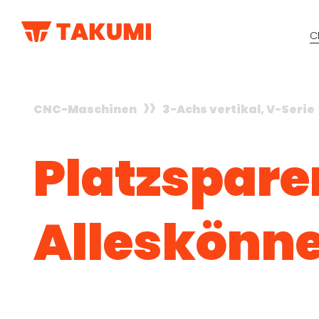
C
CNC-Maschinen
3-Achs vertikal, V-Serie
Platz­spar
Alles­könn