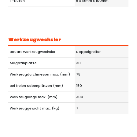
T-Nuten
5 x 18mm x 100mm
Werkzeugwechsler
Bauart Werkzeugwechsler
Doppelgreifer
Magazinplätze
30
Werkzeugdurchmesser max. (mm)
75
Bei freien Nebenplätzen (mm)
150
Werkzeuglänge max. (mm)
300
Werkzeuggewicht max. (kg)
7