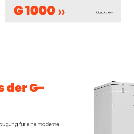
G 1000
Quickview
s der G-
saugung für eine moderne