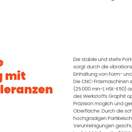
e
Die stabile und steife Po
sorgt durch die vibration
 mit
Einhaltung von Form- un
Die CNC-Fräsmaschinen s
oleranzen
(25.000 min-1, HSK-E50) au
des Werkstoffs Graphit op
Präzision möglich und gen
Oberfläche. Durch die s
hochgradigen Partikelsch
Verunreinigungen geschü