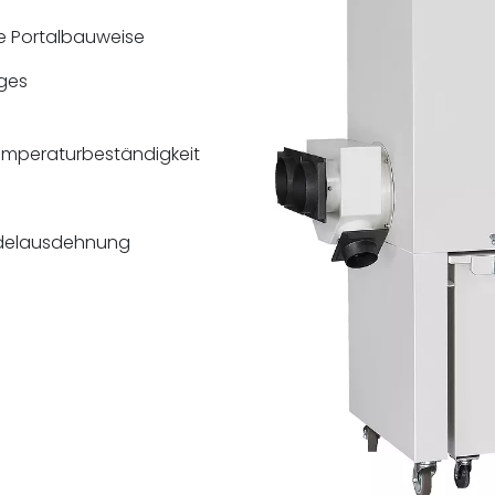
e Portalbauweise
iges
Temperaturbeständigkeit
ndelausdehnung