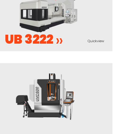
UB 3222
Quickview