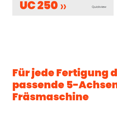
UC 250
Quickview
Für jede Fertigung d
passende 5-Achse
Fräsmaschine