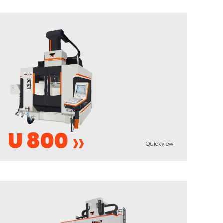
U 800
Quickview