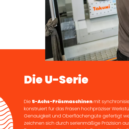
Die U-Serie
Die
5-Achs-Fräsmaschinen
mit synchronisi
konstruiert für das Fräsen hochpräziser Werkstü
Genauigkeit und Oberflächengüte gefertigt we
zeichnen sich durch serienmäßige Präzision au