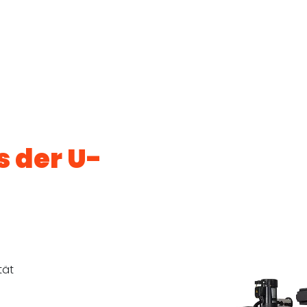
s der U-
tät