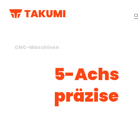
C
CNC-Maschinen
5-Achs
präzise