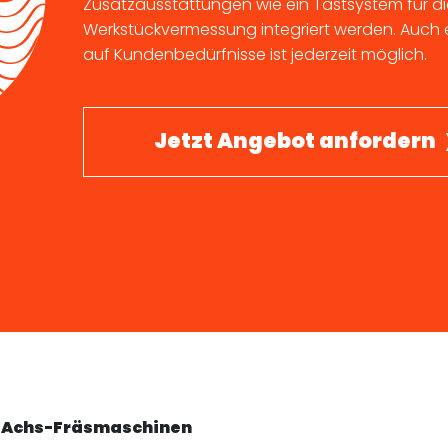
Zusatzausstattungen wie ein Tastsystem für d
Werkstückvermessung integriert werden. Auch ei
auf Kundenbedürfnisse ist jederzeit möglich.
Jetzt Angebot anfordern
 5-Achs-Fräsmaschinen