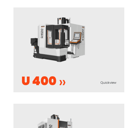
U 400
Quickview