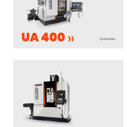
UA 400
Quickview