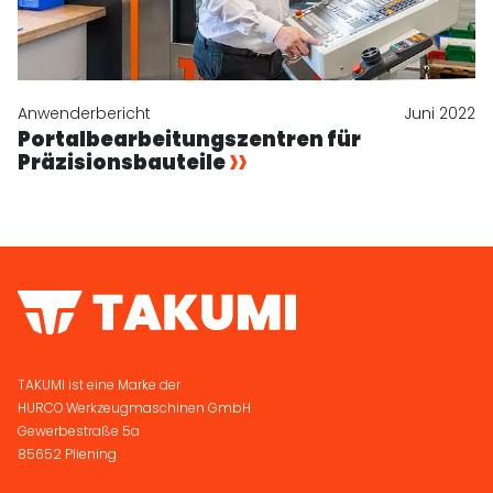
Anwenderbericht
Juni 2022
Portalbearbeitungs­zentren für
Präzisionsbauteile
TAKUMI ist eine Marke der
HURCO Werkzeugmaschinen GmbH
Gewerbestraße 5a
85652 Pliening