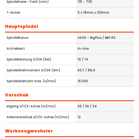
Spindelnase -Tisch (mm)
115 - 725
T-Nuten
5 x 18mm x 100mm
Hauptspindel
Spindelkonus
SK40 - BigPlus / BBT40
Antriebsart
In-Line
Spindelleistung S1/S6 (kW)
10 / 14
Spindeldrehmoment S1/S6 (Nm)
63,7 / 89,4
Spindeldrehzahl max. (U/min)
15.000
Vorschub
Eilgang X/Y/Z-Achse (m/min)
36 / 36 / 24
Arbeitsvorschub X/Y/Z-Achse (m/min)
12
Werkzeugwechsler