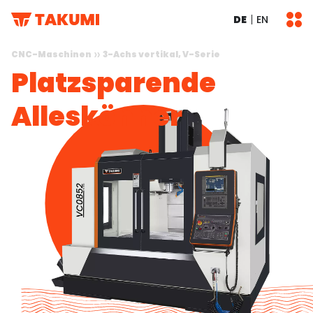
DE
EN
CNC-Maschinen
3-Achs vertikal, V-Serie
Platz­sparende
Alles­könner