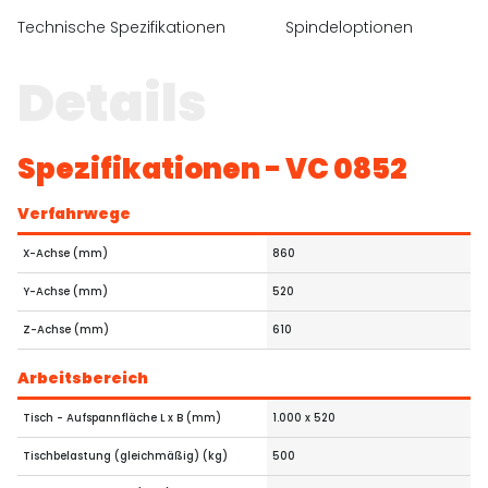
Technische Spezifikationen
Spindeloptionen
A
Details
Spezifikationen - VC 0852
Verfahrwege
X-Achse (mm)
860
Y-Achse (mm)
520
Z-Achse (mm)
610
Arbeitsbereich
Tisch - Aufspannfläche L x B (mm)
1.000 x 520
Tischbelastung (gleichmäßig) (kg)
500