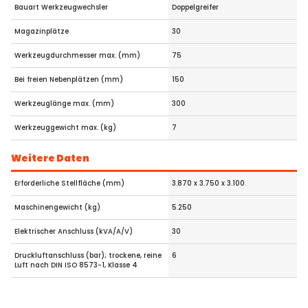
Bauart Werkzeugwechsler
Doppelgreifer
Magazinplätze
30
Werkzeugdurchmesser max. (mm)
75
Bei freien Nebenplätzen (mm)
150
Werkzeuglänge max. (mm)
300
Werkzeuggewicht max. (kg)
7
Weitere Daten
Erforderliche Stellfläche (mm)
3.870 x 3.750 x 3.100
Maschinengewicht (kg)
5.250
Elektrischer Anschluss (kVA/A/V)
30
Druckluftanschluss (bar); trockene, reine
6
Luft nach DIN ISO 8573-1, Klasse 4