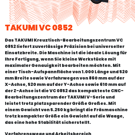
TAKUMI VC 0852
Das TAKUMI Kreuztisch-Bearbeitungszentrum VC
0852 liefert zuverlässige Präzision bei universeller
Einsatzbreite. Die Maschine ist die ideale Lösung für
Ihre Fertigung, wenn Sie kleine Werkstücke mit
maximaler Genauigkeit bearbeiten möchten. Mit
einer Tisch-Aufspannfläche von 1.000 Länge und 520
mm Breite sowie Verfahrwegen von 860 mm auf der
X-Achse, 520 mm auf der Y-Achse sowie 610 mm auf
der Z-Achse ist die VC 0852 das kompakteste CNC-
Bearbeitungszentrum der TAKUMI V-Serie und
leistet trotz platzsparender Größe Großes. Mit
einem Gewicht von 5.250 kg bringt die Fräsmaschine
trotz kompakter Größe ein Gewicht auf die Waage,
das eine hohe Stabilität sicherstellt.
Verfahrenswege und Arbeitsbereich