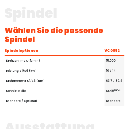
Spindel
Wählen Sie die passende
Spindel
Spindeloptionen
VC 0852
Drehzahl max. (1/min)
15.000
Leistung S1/S6 (kW)
10 / 14
Drehmoment S1/S6 (Nm)
63,7 / 89,4
BigPlus
Schnittstelle
SK40
Standard / Optional
Standard
Ausstattung