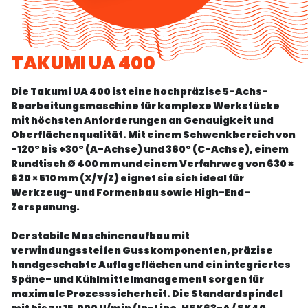
TAKUMI UA 400
Die Takumi UA 400 ist eine hochpräzise 5-Achs-
Bearbeitungsmaschine für komplexe Werkstücke
mit höchsten Anforderungen an Genauigkeit und
Oberflächenqualität. Mit einem Schwenkbereich von
-120° bis +30° (A-Achse) und 360° (C-Achse), einem
Rundtisch Ø 400 mm und einem Verfahrweg von 630 ×
620 × 510 mm (X/Y/Z) eignet sie sich ideal für
Werkzeug- und Formenbau sowie High-End-
Zerspanung.
Der stabile Maschinenaufbau mit
verwindungssteifen Gusskomponenten, präzise
handgeschabte Auflageflächen und ein integriertes
Späne- und Kühlmittelmanagement sorgen für
maximale Prozesssicherheit. Die Standardspindel
mit bis zu 15.000 U/min (In-Line, HSK63-A / SK40