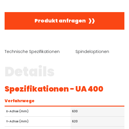
Produkt anfragen
Technische Spezifikationen
Spindeloptionen
A
Details
Spezifikationen - UA 400
Verfahrwege
X-Achse (mm)
630
Y-Achse (mm)
620