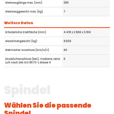
Werkzeuglänge max. (mm)
280
Werkzeuggewicht max. (kg)
7
Weitere Daten
Erforderliche Stellfläche (mm)
4.418 x 2.966 x 3.184
Maschinengewicht (kg)
9.500
Elektrischer Anschluss (kVA/A/V)
60
Druckluftanschluss (bar); trockene, reine
6
Luft nach DIN ISO 8573-1, Klasse 4
Spindel
Wählen Sie die passende
Spindel