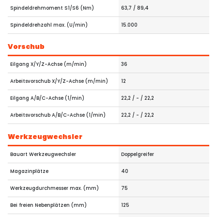
Spindeldrehmoment S1/S6 (Nm)
63,7 / 89,4
Spindeldrehzahl max. (U/min)
15.000
Vorschub
Eilgang X/Y/Z-Achse (m/min)
36
Arbeitsvorschub X/Y/Z-Achse (m/min)
12
Eilgang A/B/C-Achse (1/min)
22,2 / - / 22,2
Arbeitsvorschub A/B/C-Achse (1/min)
22,2 / - / 22,2
Werkzeugwechsler
Bauart Werkzeugwechsler
Doppelgreifer
Magazinplätze
40
Werkzeugdurchmesser max. (mm)
75
Bei freien Nebenplätzen (mm)
125