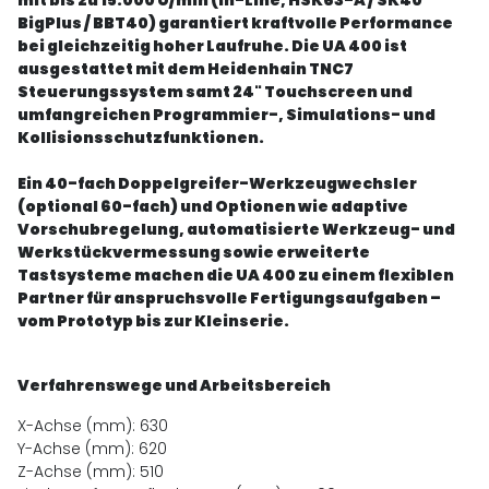
BigPlus / BBT40) garantiert kraftvolle Performance
bei gleichzeitig hoher Laufruhe. Die UA 400 ist
ausgestattet mit dem Heidenhain TNC7
Steuerungssystem samt 24" Touchscreen und
umfangreichen Programmier-, Simulations- und
Kollisionsschutzfunktionen.
Ein 40-fach Doppelgreifer-Werkzeugwechsler
(optional 60-fach) und Optionen wie adaptive
Vorschubregelung, automatisierte Werkzeug- und
Werkstückvermessung sowie erweiterte
Tastsysteme machen die UA 400 zu einem flexiblen
Partner für anspruchsvolle Fertigungsaufgaben –
vom Prototyp bis zur Kleinserie.
Verfahrenswege und Arbeitsbereich
X-Achse (mm): 630
Y-Achse (mm): 620
Z-Achse (mm): 510