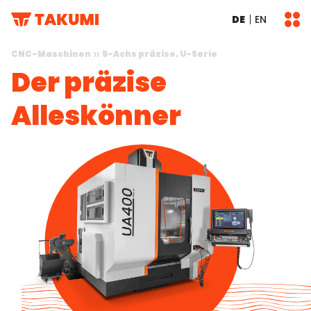
DE
EN
CNC-Maschinen
5-Achs präzise, U-Serie
Der präzise
Alleskönner