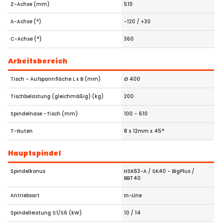
Z-Achse (mm)
510
A-Achse (°)
-120 / +30
C-Achse (°)
360
Arbeitsbereich
Tisch - Aufspannfläche L x B (mm)
Ø 400
Tischbelastung (gleichmäßig) (kg)
200
Spindelnase -Tisch (mm)
100 - 610
T-Nuten
8 x 12mm x 45°
Hauptspindel
Spindelkonus
HSK63-A / SK40 - BigPlus /
BBT40
Antriebsart
In-Line
Spindelleistung S1/S6 (kW)
10 / 14