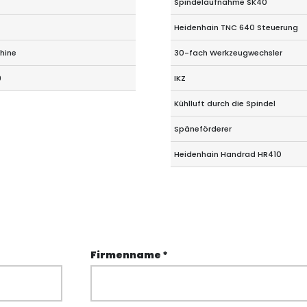
Spindelaufnahme SK40
Heidenhain TNC 640 Steuerung
hine
30-fach Werkzeugwechsler
9
IKZ
Kühlluft durch die Spindel
Späneförderer
Heidenhain Handrad HR410
Firmenname *