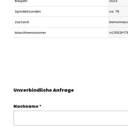
Baujahr
2023
Spindelstunden
ca. 78
Zustand
Demomasc
Maschinennummer
VC1052P17
Unverbindliche Anfrage
Nachname *