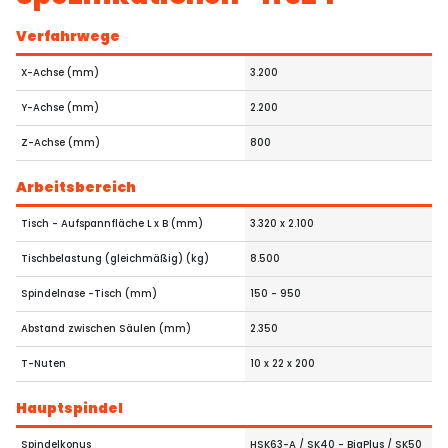
Verfahrwege
X-Achse (mm)
3.200
Y-Achse (mm)
2.200
Z-Achse (mm)
800
Arbeitsbereich
Tisch - Aufspannfläche L x B (mm)
3.320 x 2.100
Tischbelastung (gleichmäßig) (kg)
8.500
Spindelnase -Tisch (mm)
150 - 950
Abstand zwischen Säulen (mm)
2.350
T-Nuten
10 x 22 x 200
Hauptspindel
Spindelkonus
HSK63-A / SK40 - BigPlus / SK50