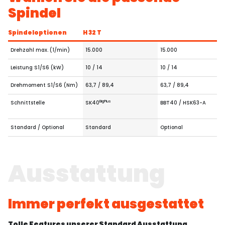
Spindel
Spindeloptionen
H 32 T
Drehzahl max. (1/min)
15.000
15.000
Leistung S1/S6 (kW)
10 / 14
10 / 14
Drehmoment S1/S6 (Nm)
63,7 / 89,4
63,7 / 89,4
BigPlus
Schnittstelle
SK40
BBT40 / HSK63-A
Standard / Optional
Standard
Optional
Ausstattung
Immer perfekt ausgestattet
Tolle Features unserer Standard Ausstattung