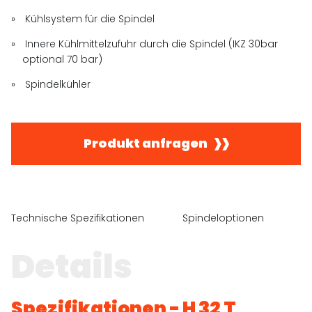
Kühlsystem für die Spindel
Innere Kühlmittelzufuhr durch die Spindel (IKZ 30bar
optional 70 bar)
Spindelkühler
Produkt anfragen
Technische Spezifikationen
Spindeloptionen
A
Details
Spezifikationen - H 32 T