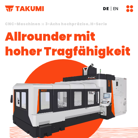
DE
EN
CNC-Maschinen
3-Achs hochpräzise, H-Serie
Allrounder mit
hoher Tragfähigkeit