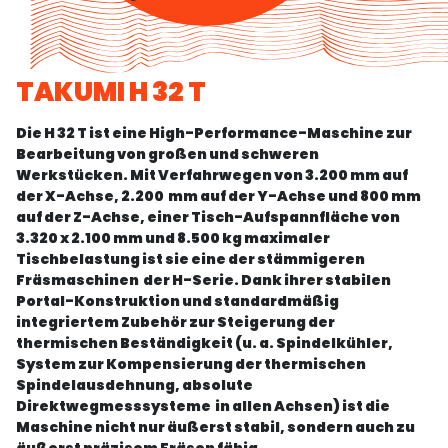
TAKUMI H 32 T
Die H 32 T ist eine High-Performance-Maschine zur
Bearbeitung von großen und schweren
Werkstücken. Mit Verfahrwegen von 3.200 mm auf
der X-Achse, 2.200 mm auf der Y-Achse und 800 mm
auf der Z-Achse, einer Tisch-Aufspannfläche von
3.320 x 2.100 mm und 8.500 kg maximaler
Tischbelastung ist sie eine der stämmigeren
Fräsmaschinen der H-Serie. Dank ihrer stabilen
Portal-Konstruktion und standardmäßig
integriertem Zubehör zur Steigerung der
thermischen Beständigkeit (u. a. Spindelkühler,
System zur Kompensierung der thermischen
Spindelausdehnung, absolute
Direktwegmesssysteme in allen Achsen) ist die
Maschine nicht nur äußerst stabil, sondern auch zu
äußerst präzisem Fräsen fähig.