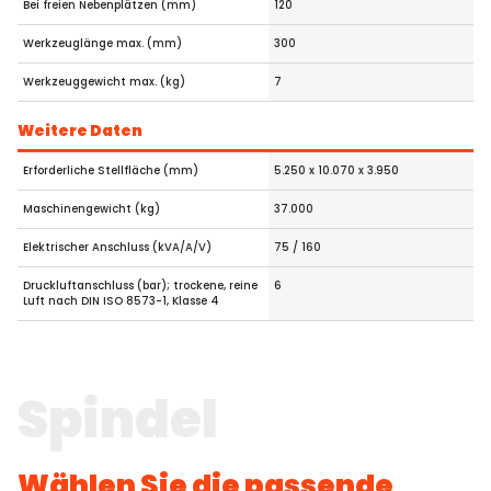
Bei freien Nebenplätzen (mm)
120
Werkzeuglänge max. (mm)
300
Werkzeuggewicht max. (kg)
7
Weitere Daten
Erforderliche Stellfläche (mm)
5.250 x 10.070 x 3.950
Maschinengewicht (kg)
37.000
Elektrischer Anschluss (kVA/A/V)
75 / 160
Druckluftanschluss (bar); trockene, reine
6
Luft nach DIN ISO 8573-1, Klasse 4
Spindel
Wählen Sie die passende