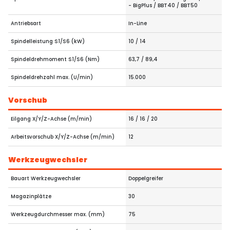
- BigPlus / BBT40 / BBT50
Antriebsart
In-Line
Spindelleistung S1/S6 (kW)
10 / 14
Spindeldrehmoment S1/S6 (Nm)
63,7 / 89,4
Spindeldrehzahl max. (U/min)
15.000
Vorschub
Eilgang X/Y/Z-Achse (m/min)
16 / 16 / 20
Arbeitsvorschub X/Y/Z-Achse (m/min)
12
Werkzeugwechsler
Bauart Werkzeugwechsler
Doppelgreifer
Magazinplätze
30
Werkzeugdurchmesser max. (mm)
75