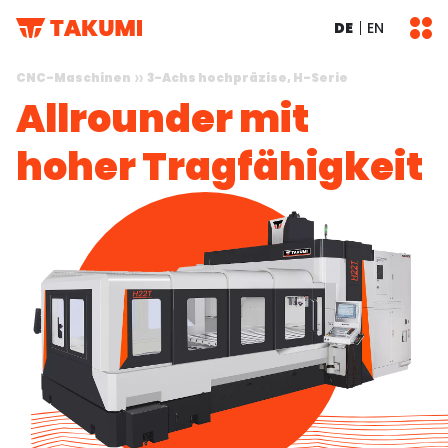
DE
EN
CNC-Maschinen
3-Achs hochpräzise, H-Serie
Allrounder mit
hoher Tragfähigkeit