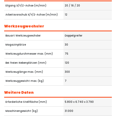
Eilgang X/Y/Z-Achse (m/min)
20 / 16 / 20
Arbeitsvorschub X/Y/Z-Achse (m/min)
12
Werkzeugwechsler
Bauart Werkzeugwechsler
Doppelgreifer
Magazinplätze
30
Werkzeugdurchmesser max. (mm)
75
Bei freien Nebenplätzen (mm)
120
Werkzeuglänge max. (mm)
300
Werkzeuggewicht max. (kg)
7
Weitere Daten
Erforderliche Stellfläche (mm)
5.800 x 6.740 x 3.790
Maschinengewicht (kg)
31.000