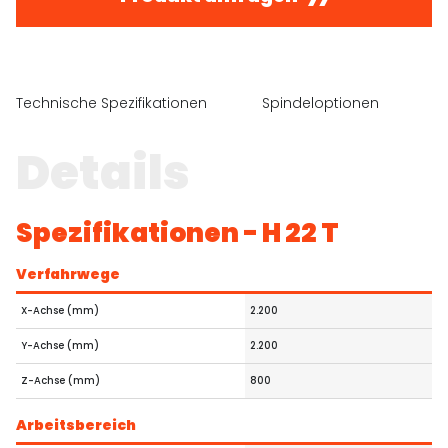
Technische Spezifikationen
Spindeloptionen
A
Details
Spezifikationen - H 22 T
Verfahrwege
X-Achse (mm)
2.200
Y-Achse (mm)
2.200
Z-Achse (mm)
800
Arbeitsbereich