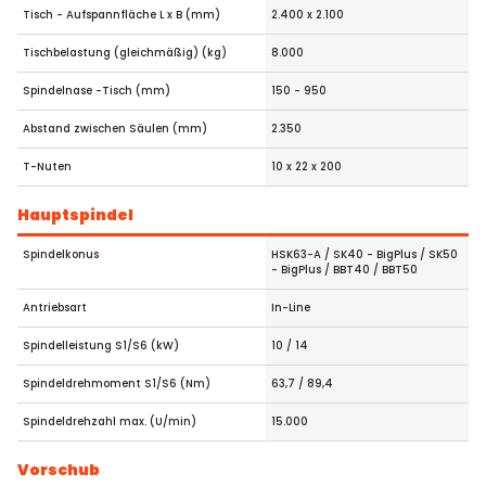
Tisch - Aufspannfläche L x B (mm)
2.400 x 2.100
Tischbelastung (gleichmäßig) (kg)
8.000
Spindelnase -Tisch (mm)
150 - 950
Abstand zwischen Säulen (mm)
2.350
T-Nuten
10 x 22 x 200
Hauptspindel
Spindelkonus
HSK63-A / SK40 - BigPlus / SK50
- BigPlus / BBT40 / BBT50
Antriebsart
In-Line
Spindelleistung S1/S6 (kW)
10 / 14
Spindeldrehmoment S1/S6 (Nm)
63,7 / 89,4
Spindeldrehzahl max. (U/min)
15.000
Vorschub