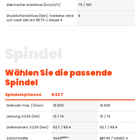
Elektrischer Anschluss (kVA/A/V)
75 / 160
Druckluftanschluss (bar); trockene, reine
6
Luft nach DIN ISO 8573-1, Klasse 4
Spindel
Wählen Sie die passende
Spindel
Spindeloptionen
H 22 T
Drehzahl max. (1/min)
15.000
15.000
Leistung S1/S6 (kW)
10 / 14
10 / 14
Drehmoment S1/S6 (Nm)
63,7 / 89,4
63,7 / 89,4
BigPlus
Schnittstelle
SK40
BBT40 / HSK63-A