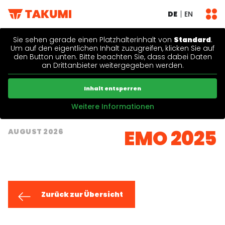
DE
EN
Sie sehen gerade einen Platzhalterinhalt von
Standard
.
Um auf den eigentlichen Inhalt zuzugreifen, klicken Sie auf
den Button unten. Bitte beachten Sie, dass dabei Daten
an Drittanbieter weitergegeben werden.
Inhalt entsperren
Weitere Informationen
EMO 2025
AUGUST 2026
Zurück zur Übersicht