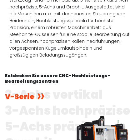
Werkzeug- und Formenbau ab: 3-Achs vertikal, 3-Ach
hochpräzise, 5-Achs und Graphit. Ausgestattet sind
die Maschinen u. a. mit der neuesten Steuerung von
Heidenhain, Hochleistungsspindeln für höchste
Präzision, einem robusten Maschinenbett aus
Meehanite-Gusseisen für eine stabile Bearbeitung auf
allen Achsen, hochpräzisen Rollenlinearführungen,
vorgespannten Kugelumlaufspindeln und
großzügigen Beladungszugängen.
Entdecken Sie unsere CNC-Hochleistungs-
Bearbeitungszentren
3-Achs vertikal
V-Serie
3-Achs hochpräzise
5-Achs präzise