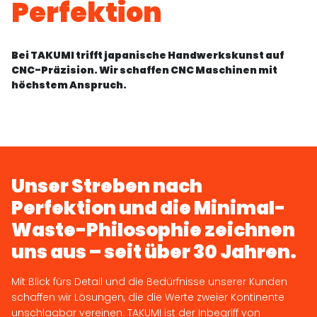
Perfektion
Bei TAKUMI trifft japanische Handwerkskunst auf
CNC-Präzision. Wir schaffen CNC Maschinen mit
höchstem Anspruch.
Unser Streben nach
Perfektion und die Minimal-
Waste-Philosophie zeichnen
uns aus – seit über 30 Jahren.
Mit Blick fürs Detail und die Bedürfnisse unserer Kunden
schaffen wir Lösungen, die die Werte zweier Kontinente
unschlagbar vereinen. TAKUMI ist der Inbegriff von